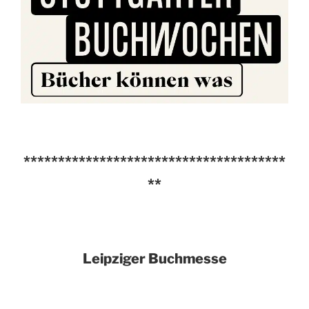
**************************************
**
Leipziger Buchmesse