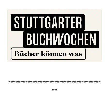
**************************************
**