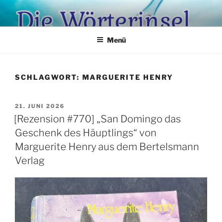
Zum
Inhalt
springen
Menü
SCHLAGWORT:
MARGUERITE HENRY
VERÖFFENTLICHT
21. JUNI 2026
AM
[Rezension #770] „San Domingo das
Geschenk des Häuptlings“ von
Marguerite Henry aus dem Bertelsmann
Verlag