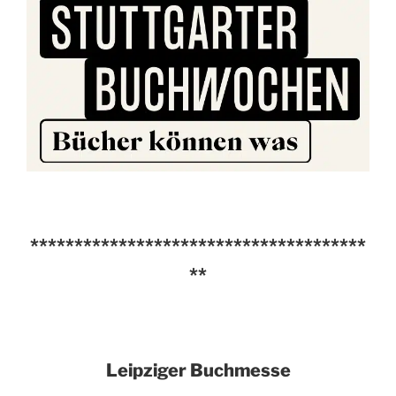
**************************************
**
Leipziger Buchmesse