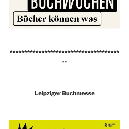
**************************************
**
Leipziger Buchmesse