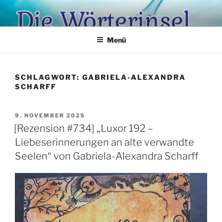
Zum
Inhalt
springen
Menü
SCHLAGWORT:
GABRIELA-ALEXANDRA
SCHARFF
VERÖFFENTLICHT
9. NOVEMBER 2025
AM
[Rezension #734] „Luxor 192 –
Liebeserinnerungen an alte verwandte
Seelen“ von Gabriela-Alexandra Scharff