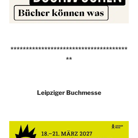
**************************************
**
Leipziger Buchmesse