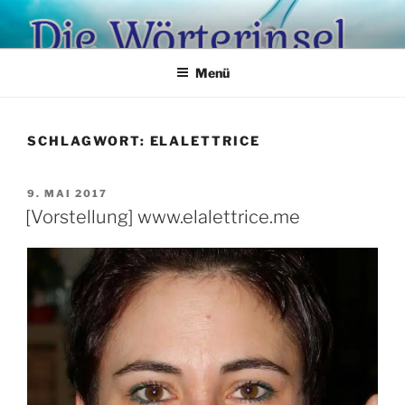
Zum
Inhalt
springen
Menü
SCHLAGWORT:
ELALETTRICE
VERÖFFENTLICHT
9. MAI 2017
AM
[Vorstellung] www.elalettrice.me