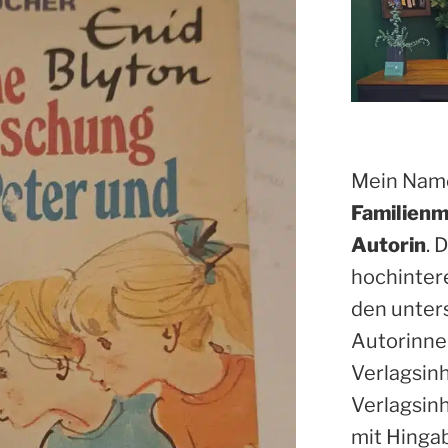
Mein Name
Familienm
Autorin
. 
hochinter
den unter
Autorinne
Verlagsin
Verlagsinh
mit Hinga