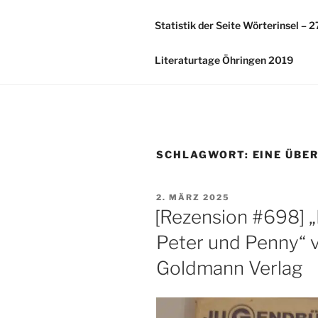
Zum
Inhalt
Statistik der Seite Wörterinsel – 
springen
Literaturtage Öhringen 2019
SCHLAGWORT:
EINE ÜBE
VERÖFFENTLICHT
2. MÄRZ 2025
AM
[Rezension #698] „
Peter und Penny“ 
Goldmann Verlag