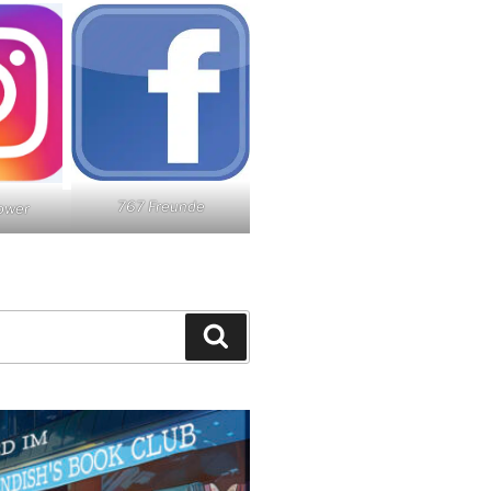
767 Freunde
lower
Suchen