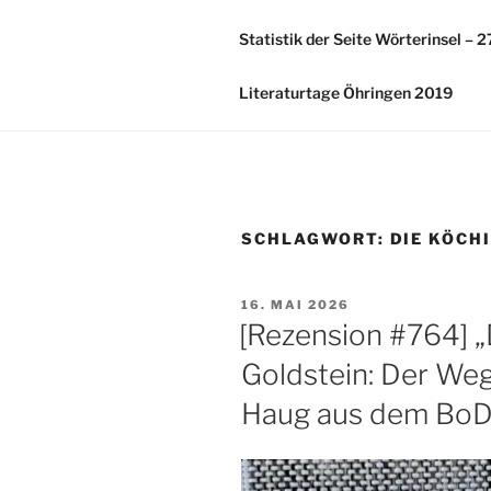
Zum
Inhalt
Statistik der Seite Wörterinsel – 
springen
Literaturtage Öhringen 2019
SCHLAGWORT:
DIE KÖCH
VERÖFFENTLICHT
16. MAI 2026
AM
[Rezension #764] 
Goldstein: Der We
Haug aus dem BoD