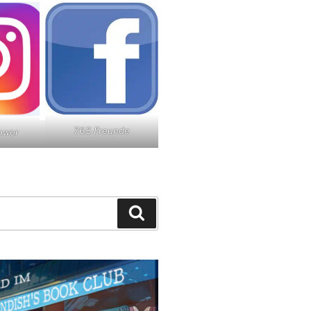
765 Freunde
lower
Suchen