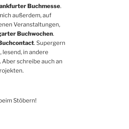
ankfurter Buchmesse
.
 mich außerdem, auf
enen Veranstaltungen,
garter Buchwochen
.
Buchcontact
. Supergern
, lesend, in andere
. Aber schreibe auch an
rojekten.
beim Stöbern!