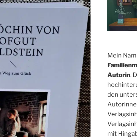
Mein Name
Familienm
Autorin
. 
hochinter
den unter
Autorinne
Verlagsin
Verlagsinh
mit Hinga