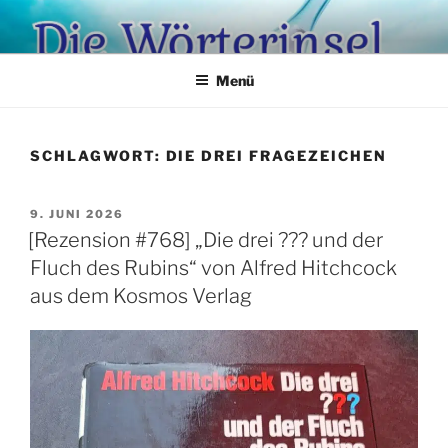
Zum
Inhalt
springen
Menü
SCHLAGWORT:
DIE DREI FRAGEZEICHEN
VERÖFFENTLICHT
9. JUNI 2026
AM
[Rezension #768] „Die drei ??? und der
Fluch des Rubins“ von Alfred Hitchcock
aus dem Kosmos Verlag