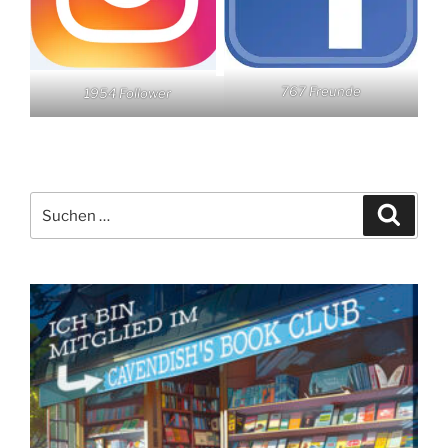
767 Freunde
1954 Follower
Suchen
Suche
nach: