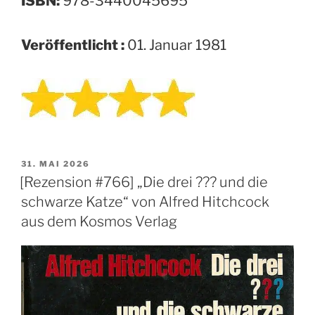
ISBN:
978-3440045695
Veröffentlicht :
01. Januar 1981
VERÖFFENTLICHT
31. MAI 2026
AM
[Rezension #766] „Die drei ??? und die
schwarze Katze“ von Alfred Hitchcock
aus dem Kosmos Verlag