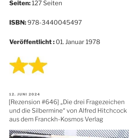
Seiten:
127 Seiten
ISBN:
978-3440045497
Veröffentlicht :
01. Januar 1978
VERÖFFENTLICHT
12. JUNI 2024
AM
[Rezension #646] „Die drei Fragezeichen
und die Silbermine“ von Alfred Hitchcock
aus dem Franckh-Kosmos Verlag