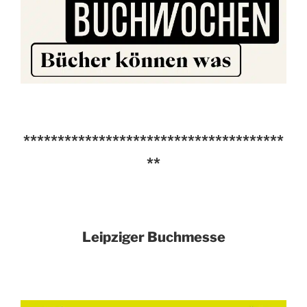
**************************************
**
Leipziger Buchmesse