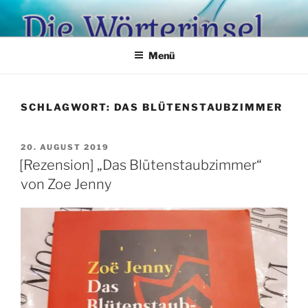
Zum
Inhalt
springen
Menü
SCHLAGWORT:
DAS BLÜTENSTAUBZIMMER
VERÖFFENTLICHT
20. AUGUST 2019
AM
[Rezension] „Das Blütenstaubzimmer“
von Zoe Jenny