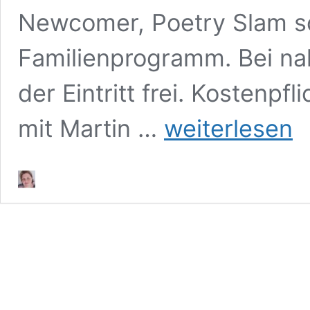
Newcomer, Poetry Slam so
Familienprogramm. Bei nah
der Eintritt frei. Kostenpf
[Literaturtage]
mit Martin …
weiterlesen
Programm
vom
1.
November
bis
10.
November
2019