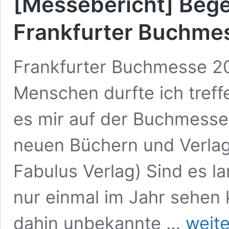
[Messebericht] Beg
Frankfurter Buchme
Frankfurter Buchmesse 2
Menschen durfte ich tref
es mir auf der Buchmess
neuen Büchern und Verlag
Fabulus Verlag) Sind es l
nur einmal im Jahr sehen 
[Messeberich
dahin unbekannte …
weite
Begegnunge